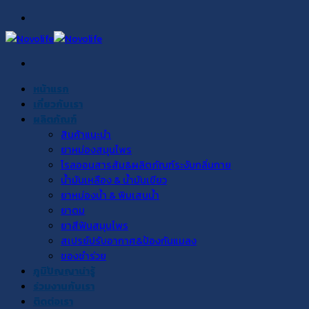
Skip
to
content
หน้าแรก
เกี่ยวกับเรา
ผลิตภัณฑ์
สินค้าแนะนำ
ยาหม่องสมุนไพร
โรลออนสารส้ม&ผลิตภัณฑ์ระงับกลิ่นกาย
น้ำมันเหลือง & น้ำมันเขียว
ยาหม่องน้ำ & พิมเสนน้ำ
ยาดม
ยาสีฟันสมุนไพร
สเปรย์ปรับอากาศ&ป้องกันแมลง
ของชำร่วย
ภูมิปัญญาน่ารู้
ร่วมงานกับเรา
ติดต่อเรา