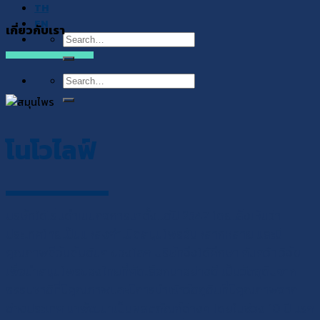
TH
EN
เกี่ยวกับเรา
Search
for:
Search
for:
โนโวไลฟ์
บริษัทได้เริ่มดำเนินกิจการมาตั้งแต่ปี 2547 โดยเล็งเห็นว่า
ประเทศไทยเป็นแหล่งกำเนิดสมุนไพรอันหลากหลาย และมี
คุณภาพดีอันดับต้นๆ ของโลก บริษัทจึงได้ศึกษา ค้นคว้า วิจัย
เพื่อนำสมุนไพรของไทยที่คัดเลือกมาอย่างดี เป็นวัตถุดิบจาก
ธรรมชาติที่มีคุณภาพและมีการนำเข้าวัตถุดิบที่มีคุณภาพจาก
ต่างประเทศ มาพัฒนาเป็นผลิตภัณฑ์ต่างๆ โดยในช่วง 10 ปี แรก