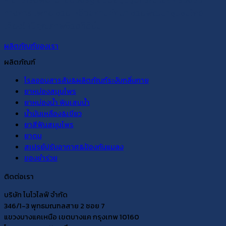
ๆ ตามโรงพยาบาลของรัฐ สนับสนุนอุปกรณ์และเครื่องมือ
ทางการแพทย์ ช่วยเหลือสถานศึกษา ช่วยพัฒนาชุมชนใกล้
เคียงให้มีคุณภาพชีวิตที่ดีขึ้น
ผลิตภัณฑ์ของเรา
ผลิตภัณฑ์
โรลออนสารส้ม&ผลิตภัณฑ์ระงับกลิ่นกาย
ยาหม่องสมุนไพร
ยาหม่องน้ำ พิมเสนน้ำ
น้ำมันเหลือง&เขียว
ยาสีฟันสมุนไพร
ยาดม
สเปรย์ปรับอากาศ&ป้องกันแมลง
ของชำร่วย
ติดต่อเรา
บริษัท โนโวไลฟ์ จำกัด
346/1-3 พุทธมณฑลสาย 2 ซอย 7
แขวงบางแคเหนือ เขตบางแค กรุงเทพ 10160