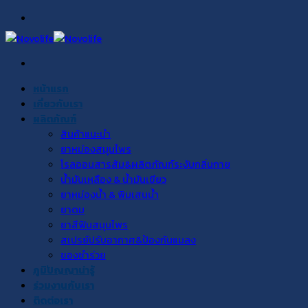
Skip
to
content
หน้าแรก
เกี่ยวกับเรา
ผลิตภัณฑ์
สินค้าแนะนำ
ยาหม่องสมุนไพร
โรลออนสารส้ม&ผลิตภัณฑ์ระงับกลิ่นกาย
น้ำมันเหลือง & น้ำมันเขียว
ยาหม่องน้ำ & พิมเสนน้ำ
ยาดม
ยาสีฟันสมุนไพร
สเปรย์ปรับอากาศ&ป้องกันแมลง
ของชำร่วย
ภูมิปัญญาน่ารู้
ร่วมงานกับเรา
ติดต่อเรา