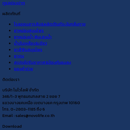
ดูแลช่องปาก
ผลิตภัณฑ์
โรลออนสารส้ม&ผลิตภัณฑ์ระงับกลิ่นกาย
ยาหม่องสมุนไพร
ยาหม่องน้ำ พิมเสนน้ำ
น้ำมันเหลือง&เขียว
ยาสีฟันสมุนไพร
ยาดม
สเปรย์ปรับอากาศ&ป้องกันแมลง
ของชำร่วย
ติดต่อเรา
บริษัท โนโวไลฟ์ จำกัด
346/1-3 พุทธมณฑลสาย 2 ซอย 7
แขวงบางแคเหนือ เขตบางแค กรุงเทพ 10160
โทร. 0-2803-1185 ถึง 6
Email : sales@novolife.co.th
Download