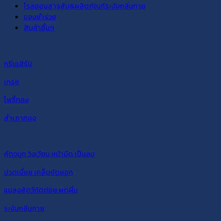
โรลออนสารส้ม&ผลิตภัณฑ์ระงับกลิ่นกาย
ของชำร่วย
สินค้าอื่นๆ
แบรนด์
กรีนเฮิร์บ
เกรซ
โพธิ์ทอง
สำเภาทอง
สรรพคุณ
คัดจมูก วิงเวียน หน้ามืด เป็นลม
ปวดเมื่อย เคล็ดขัดยอก
แมลงสัตว์กัดต่อย ผดผื่น
ระงับกลิ่นกาย