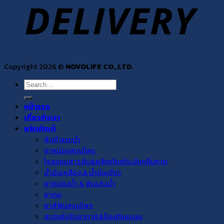
Copyright 2026 ©
NOVOLIFE CO.,LTD.
Search
for:
หน้าแรก
เกี่ยวกับเรา
ผลิตภัณฑ์
สินค้าแนะนำ
ยาหม่องสมุนไพร
โรลออนสารส้ม&ผลิตภัณฑ์ระงับกลิ่นกาย
น้ำมันเหลือง & น้ำมันเขียว
ยาหม่องน้ำ & พิมเสนน้ำ
ยาดม
ยาสีฟันสมุนไพร
สเปรย์ปรับอากาศ&ป้องกันแมลง