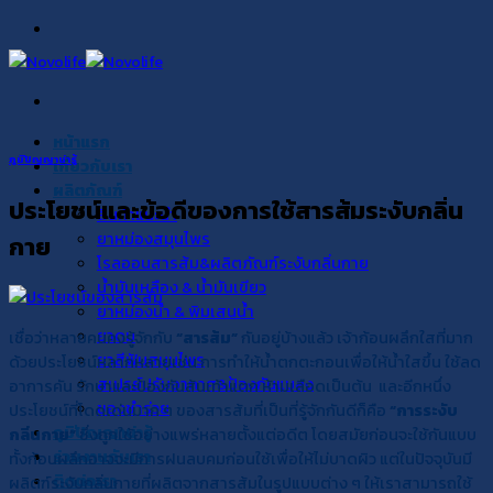
Skip
to
content
หน้าแรก
ภูมิปัญญาน่ารู้
เกี่ยวกับเรา
ผลิตภัณฑ์
ประโยชน์และข้อดีของการใช้สารส้มระงับกลิ่น
สินค้าแนะนำ
ยาหม่องสมุนไพร
กาย
โรลออนสารส้ม&ผลิตภัณฑ์ระงับกลิ่นกาย
น้ำมันเหลือง & น้ำมันเขียว
ยาหม่องน้ำ & พิมเสนน้ำ
ยาดม
เชื่อว่าหลายคนคงรู้จักกับ
“สารส้ม”
กันอยู่บ้างแล้ว เจ้าก้อนผลึกใสที่มาก
ยาสีฟันสมุนไพร
ด้วยประโยชน์หลากหลายเช่น การทำให้น้ำตกตะกอนเพื่อให้น้ำใสขึ้น ใช้ลด
สเปรย์ปรับอากาศ&ป้องกันแมลง
อาการคัน รักษาและป้องกันส้นเท้าแตก ห้ามเลือดเป็นต้น และอีกหนึ่ง
ของชำร่วย
ประโยชน์ที่โดดเด่นมาก ๆ ของสารส้มที่เป็นที่รู้จักกันดีก็คือ
“การระงับ
ภูมิปัญญาน่ารู้
กลิ่นกาย”
ซึ่งถูกใช้อย่างแพร่หลายตั้งแต่อดีต โดยสมัยก่อนจะใช้กันแบบ
ร่วมงานกับเรา
ทั้งก้อนผลึกอาจจะมีการฝนลบคมก่อนใช้เพื่อให้ไม่บาดผิว แต่ในปัจจุบันมี
ติดต่อเรา
ผลิตฑ์ระงับกลิ่นกายที่ผลิตจากสารส้มในรูปแบบต่าง ๆ ให้เราสามารถใช้