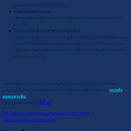
แขนขาวกระจ่างใสขึ้นได้อีกด้วย
ปลอดภัยต่อร่างกาย
เพราะไม่อุดตันรูขุมขน ไม่ซึมเข้าสู่ร่างกาย ไม่สามารถผ่านผนัง
เซลล์ได้
ใช้ได้นานไม่เสื่อมสภาพในอุณภูมิห้อง
นอกจากประโยชน์ต่างๆของสารส้ม ยังมีข้อดีอีกหนึ่งข้อที่หลายคน
อาจไม่ได้นึกถึง ก็คือความคุ้มค่า สารส้มสามารถใช้ได้ยาวนานมาก
เมื่อเทียบกับผลิตภัณฑ์ระงับกลิ่นกายทั่วๆไป และไม่เสื่อมสภาพใน
อุณภูมิห้องอีกด้วย
เห็นข้อดีและประโยชน์ของสารส้มกันแล้ว เริ่มสนใจกันบ้างหรือยังคะ
หากสนใจอยากทดลองใช้โรลออนสารส้มระงับกลิ่นกายแนะนำ
เกรซโร
ลออนสารส้ม
ดูข้อมูลผลิตภัณฑ์ได้
ที่นี่ ค่ะ
โนโวไลฟ์มอบขนมสนับสนุนกิจกรรมวันเด็กปี 2566
ขมิ้นชัน สมุนไพรมากสรรพคุณ