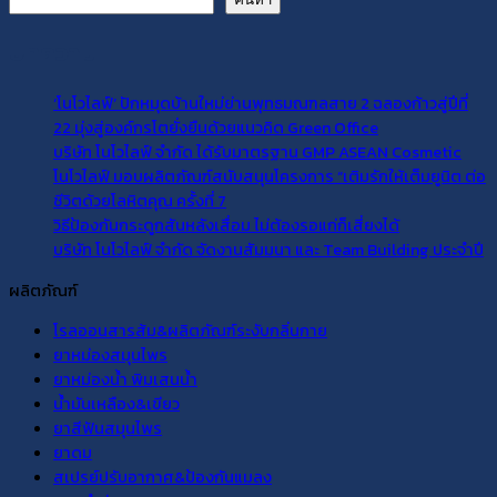
บทความ
‘โนโวไลฟ์’ ปักหมุดบ้านใหม่ย่านพุทธมณฑลสาย 2 ฉลองก้าวสู่ปีที่
22 มุ่งสู่องค์กรโตยั่งยืนด้วยแนวคิด Green Office
บริษัท โนโวไลฟ์ จำกัด ได้รับมาตรฐาน GMP ASEAN Cosmetic
โนโวไลฟ์ มอบผลิตภัณฑ์สนับสนุนโครงการ “เติมรักให้เต็มยูนิต ต่อ
ชีวิตด้วยโลหิตคุณ ครั้งที่ 7
วิธีป้องกันกระดูกสันหลังเสื่อม ไม่ต้องรอแก่ก็เสี่ยงได้
บริษัท โนโวไลฟ์ จำกัด จัดงานสัมมนา และ Team Building ประจำปี
ผลิตภัณฑ์
โรลออนสารส้ม&ผลิตภัณฑ์ระงับกลิ่นกาย
ยาหม่องสมุนไพร
ยาหม่องน้ำ พิมเสนน้ำ
น้ำมันเหลือง&เขียว
ยาสีฟันสมุนไพร
ยาดม
สเปรย์ปรับอากาศ&ป้องกันแมลง