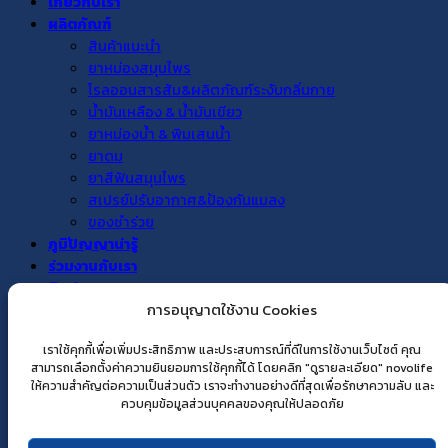
เกี่ยวกับเรา
ผลิตภัณฑ์
สินค้าแนะนำ
ยาหม่องสมุนไพร
โรลออนสารส้ม&ผลิตภัณฑ์ระงับกลิ่นกาย
น้ำมันเหลือง & น้ำมันเขียว
ยาหม่องน้ำ & พิมเสนน้ำ
ยาดม
ยาสีฟันสมุนไพร
สเปรย์ปรับอากาศ&ป้องกันแมลง
ของชำร่วย
ภูมิปัญญาน่ารู้
ร่วมงานกับเรา
ติดต่อเรา
การอนุญาตใช้งาน Cookies
TH
EN
เราใช้คุกกี้เพื่อเพิ่มประสิทธิภาพ และประสบการณ์ที่ดีในการใช้งานเว็บไซต์ คุณ
สามารถเลือกตั้งค่าความยินยอมการใช้คุกกี้ได้ โดยคลิก "ดูรายละเอียด" novolife
ให้ความสำคัญต่อความเป็นส่วนตัว เราจะทำงานอย่างดีที่สุดเพื่อรักษาความลับ และ
Login
ควบคุมข้อมูลส่วนบุคคลของคุณให้ปลอดภัย
Username or email address
*