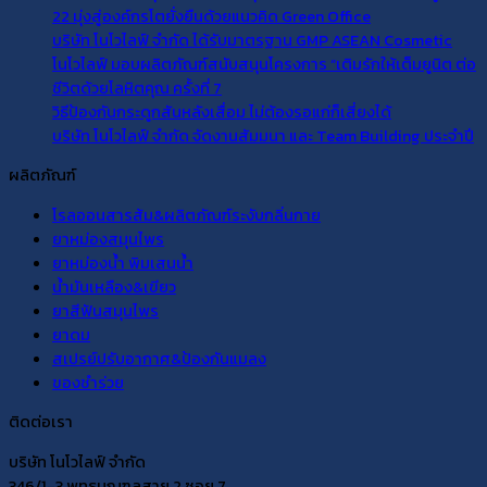
22 มุ่งสู่องค์กรโตยั่งยืนด้วยแนวคิด Green Office
บริษัท โนโวไลฟ์ จำกัด ได้รับมาตรฐาน GMP ASEAN Cosmetic
โนโวไลฟ์ มอบผลิตภัณฑ์สนับสนุนโครงการ “เติมรักให้เต็มยูนิต ต่อ
ชีวิตด้วยโลหิตคุณ ครั้งที่ 7
วิธีป้องกันกระดูกสันหลังเสื่อม ไม่ต้องรอแก่ก็เสี่ยงได้
บริษัท โนโวไลฟ์ จำกัด จัดงานสัมมนา และ Team Building ประจำปี
ผลิตภัณฑ์
โรลออนสารส้ม&ผลิตภัณฑ์ระงับกลิ่นกาย
ยาหม่องสมุนไพร
ยาหม่องน้ำ พิมเสนน้ำ
น้ำมันเหลือง&เขียว
ยาสีฟันสมุนไพร
ยาดม
สเปรย์ปรับอากาศ&ป้องกันแมลง
ของชำร่วย
ติดต่อเรา
บริษัท โนโวไลฟ์ จำกัด
346/1-3 พุทธมณฑลสาย 2 ซอย 7