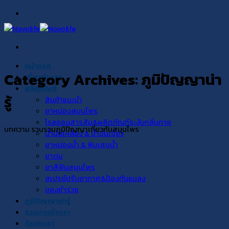
Skip
to
content
หน้าแรก
Category Archives:
ภูมิปัญญาน่า
เกี่ยวกับเรา
ผลิตภัณฑ์
รู้
สินค้าแนะนำ
ยาหม่องสมุนไพร
โรลออนสารส้ม&ผลิตภัณฑ์ระงับกลิ่นกาย
บทความ รวบรวมภูมิปัญญาเกี่ยวกับสมุนไพร
น้ำมันเหลือง & น้ำมันเขียว
ยาหม่องน้ำ & พิมเสนน้ำ
ยาดม
ยาสีฟันสมุนไพร
สเปรย์ปรับอากาศ&ป้องกันแมลง
ของชำร่วย
ภูมิปัญญาน่ารู้
ร่วมงานกับเรา
ติดต่อเรา