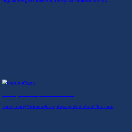
กัญชงและกัญชา เป็นพืชที่อยู่ในตะกูลเดียวกันแต่คนละสายพั
ทำความรู้จัก กัญชง สมุนไพรสารพัดประโยชน์
ชวนทำความรู้จักกัญชง พืชสมุนไพรสารพัดประโยชน์ ที่หลายคน