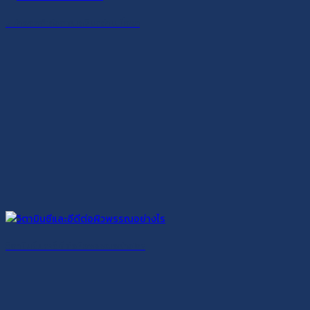
5 ท่าออกกำลังกายเสริมกล้ามเนื้อขา
วิตามินซีและอี ดีต่อผิวพรรณอย่างไร?