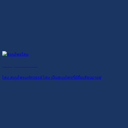
โสม สมุนไพรมหัศจรรย์
โสม สมุนไพรมหัศจรรย์ โสม เป็นสมุนไพรที่มีชื่อเสียงมาอย่