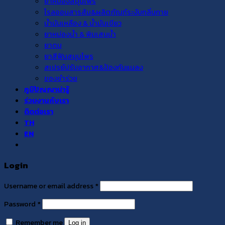
ยาหม่องสมุนไพร
โรลออนสารส้ม&ผลิตภัณฑ์ระงับกลิ่นกาย
น้ำมันเหลือง & น้ำมันเขียว
ยาหม่องน้ำ & พิมเสนน้ำ
ยาดม
ยาสีฟันสมุนไพร
สเปรย์ปรับอากาศ&ป้องกันแมลง
ของชำร่วย
ภูมิปัญญาน่ารู้
ร่วมงานกับเรา
ติดต่อเรา
TH
EN
Login
Username or email address
*
Password
*
Remember me
Log in