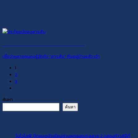
ประโยชน์และข้อดีของการใช้สารส้มระงับกลิ่นกาย
เชื่อว่าหลายคนคงรู้จักกับ “สารส้ม” กันอยู่บ้างแล้ว เจ้า
1
2
3
ค้นหา
ค้นหา
บทความ
‘โนโวไลฟ์’ ปักหมุดบ้านใหม่ย่านพุทธมณฑลสาย 2 ฉลองก้าวสู่ปีที่