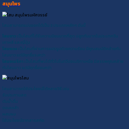
สมุนไพร
โสมสามารถแบ่งออกได้เป็น 3 ประเภทหลักๆ ดังนี้
โสมขาว
เป็นโสมที่ได้รับความนิยมมากที่สุด ปลูกกันมากในประเทศจีน
เกาหลี และญี่ปุ่น
โสมแดง
เป็นโสมที่ผ่านการแปรรูปด้วยความร้อน มีคุณสมบัติคล้ายกับ
โสมขาว แต่มีฤทธิ์แรงกว่า
โสมอเมริกา
เป็นโสมที่พบได้ทั่วไปในทวีปอเมริกาเหนือ มีสรรพคุณคล้าย
กับโสมขาว แต่มีฤทธิ์อ่อนกว่า
โสมสามารถใช้ประโยชน์ได้หลายวิธี เช่น
รับประทานสด
ต้มน้ำดื่ม
ดองเหล้า
ผสมผง
ใช้ประโยชน์จากสารสกัด