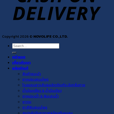
Copyright 2026 ©
NOVOLIFE CO.,LTD.
Search
for:
หน้าแรก
เกี่ยวกับเรา
ผลิตภัณฑ์
สินค้าแนะนำ
ยาหม่องสมุนไพร
โรลออนสารส้ม&ผลิตภัณฑ์ระงับกลิ่นกาย
น้ำมันเหลือง & น้ำมันเขียว
ยาหม่องน้ำ & พิมเสนน้ำ
ยาดม
ยาสีฟันสมุนไพร
สเปรย์ปรับอากาศ&ป้องกันแมลง