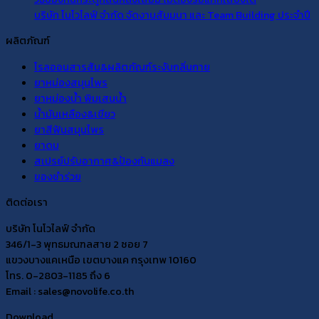
บริษัท โนโวไลฟ์ จำกัด จัดงานสัมมนา และ Team Building ประจำปี
ผลิตภัณฑ์
โรลออนสารส้ม&ผลิตภัณฑ์ระงับกลิ่นกาย
ยาหม่องสมุนไพร
ยาหม่องน้ำ พิมเสนน้ำ
น้ำมันเหลือง&เขียว
ยาสีฟันสมุนไพร
ยาดม
สเปรย์ปรับอากาศ&ป้องกันแมลง
ของชำร่วย
ติดต่อเรา
บริษัท โนโวไลฟ์ จำกัด
346/1-3 พุทธมณฑลสาย 2 ซอย 7
แขวงบางแคเหนือ เขตบางแค กรุงเทพ 10160
โทร. 0-2803-1185 ถึง 6
Email : sales@novolife.co.th
Download