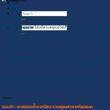
TH
EN
สรรพคุณของโสม
Search
โสมสามารถนำไปใช้ประโยชน์ได้หลากหลาย ดังนี้
for:
ประโยชน์ด้านสุขภาพ
โสมมีสรรพคุณช่วยบำรุงร่างกาย เสริมสร้างพลัง
Search
และเพิ่มความมีชีวิตชีวา ช่วยบำรุงสมอง เสริมความจำ และการเรียนรู้ ช่วย
for:
บำรุงหัวใจและหลอดเลือด ช่วยให้เลือดไหลเวียนดี ช่วยบำรุงระบบประสาท
ช่วยให้ผ่อนคลายและนอนหลับสบาย ช่วยต้านอนุมูลอิสระ ชะลอความ
เสื่อมของเซลล์ ช่วยเสริมภูมิคุ้มกัน ป้องกันและรักษาโรคต่างๆ
ประโยชน์ด้านความงาม
โสมมีสรรพคุณช่วยบำรุงผิวพรรณให้กระจ่างใส
เนียนนุ่มชุ่มชื่น ช่วยต้านริ้วรอยและจุดด่างดำ ช่วยชะลอความเสื่อมของ
เซลล์ผิว
ประโยชน์ด้านอาหาร
โสมสามารถนำมารับประทานเป็นอาหารได้หลาย
ชนิด เช่น ต้มน้ำดื่ม ดองเหล้า ผสมผง สารสกัด สามารถนำมาทำเป็น
อาหารเสริม โสมผง โสมอัดเม็ด โสมแคปซูล เป็นต้น
———-
แนะนำ : ยาหม่องน้ำรากโสม รวมคุณค่าจากโสมและ