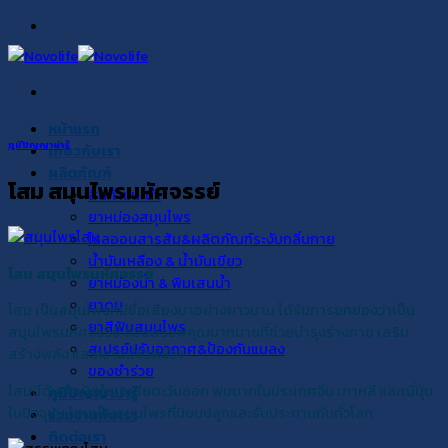
Skip
to
content
หน้าแรก
ภูมิปัญญาน่ารู้
เกี่ยวกับเรา
ผลิตภัณฑ์
โสม สมุนไพรมหัศจรรย์
สินค้าแนะนำ
ยาหม่องสมุนไพร
โรลออนสารส้ม&ผลิตภัณฑ์ระงับกลิ่นกาย
น้ำมันเหลือง & น้ำมันเขียว
โสม สมุนไพรมหัศจรรย์
ยาหม่องน้ำ & พิมเสนน้ำ
ยาดม
โสม เป็นสมุนไพรที่มีชื่อเสียงมาอย่างยาวนาน ได้รับการยกย่องว่าเป็น
ยาสีฟันสมุนไพร
สมุนไพรมหัศจรรย์ ด้วยสรรพคุณมากมายที่ช่วยบำรุงร่างกาย เสริม
สเปรย์ปรับอากาศ&ป้องกันแมลง
สร้างพลัง และความมีชีวิตชีวา
ของชำร่วย
โสมมีต้นกำเนิดในเอเชียตะวันออก พบมากในประเทศจีน เกาหลี และญี่ปุ่น
ภูมิปัญญาน่ารู้
ในปัจจุบัน โสมเป็นสมุนไพรที่นิยมปลูกและรับประทานกันทั่วโลก
ร่วมงานกับเรา
ติดต่อเรา