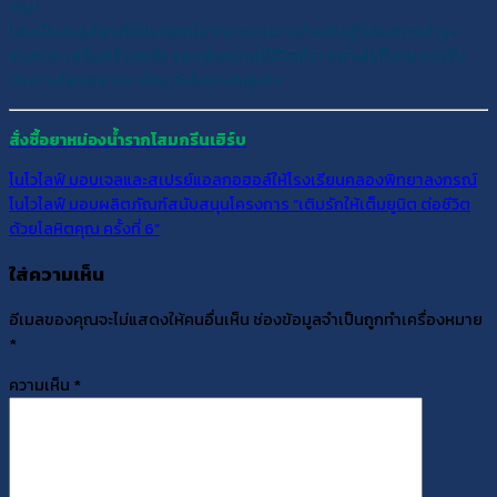
สรุป
โสมเป็นสมุนไพรที่มีประโยชน์มากมาย เหมาะสำหรับผู้ที่ต้องการบำรุง
ร่างกาย เสริมสร้างพลัง และเพิ่มความมีชีวิตชีวา อย่างไรก็ตาม ควรรับ
ประทานโสมอย่างระมัดระวังในบางกลุ่มคน
สั่งซื้อยาหม่องน้ำรากโสมกรีนเฮิร์บ
โนโวไลฟ์ มอบเจลและสเปรย์แอลกอฮอล์ให้โรงเรียนคลองพิทยาลงกรณ์
โนโวไลฟ์ มอบผลิตภัณฑ์สนับสนุนโครงการ “เติมรักให้เต็มยูนิต ต่อชีวิต
ด้วยโลหิตคุณ ครั้งที่ 6”
ใส่ความเห็น
อีเมลของคุณจะไม่แสดงให้คนอื่นเห็น
ช่องข้อมูลจำเป็นถูกทำเครื่องหมาย
*
ความเห็น
*