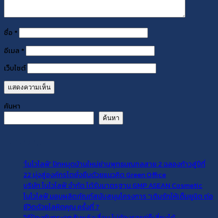
ชื่อ
*
อีเมล
*
เว็บไซต์
ค้นหา
ค้นหา
บทความ
‘โนโวไลฟ์’ ปักหมุดบ้านใหม่ย่านพุทธมณฑลสาย 2 ฉลองก้าวสู่ปีที่
22 มุ่งสู่องค์กรโตยั่งยืนด้วยแนวคิด Green Office
บริษัท โนโวไลฟ์ จำกัด ได้รับมาตรฐาน GMP ASEAN Cosmetic
โนโวไลฟ์ มอบผลิตภัณฑ์สนับสนุนโครงการ “เติมรักให้เต็มยูนิต ต่อ
ชีวิตด้วยโลหิตคุณ ครั้งที่ 7
วิธีป้องกันกระดูกสันหลังเสื่อม ไม่ต้องรอแก่ก็เสี่ยงได้