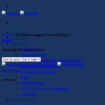
Skip
to
content
หน้าแรก
Home
/
Products tagged “ยาหม่องกัญชง”
เกี่ยวกับเรา
Filter
ผลิตภัณฑ์
สินค้าแนะนำ
Showing the single result
ยาหม่องสมุนไพร
โรลออนสารส้ม&ผลิตภัณฑ์ระงับกลิ่นกาย
น้ำมันเหลือง & น้ำมันเขียว
Quick View
ยาหม่องน้ำ & พิมเสนน้ำ
ยาดม
ยาหม่อง
ยาสีฟันสมุนไพร
สเปรย์ปรับอากาศ&ป้องกันแมลง
ยาหม่องกัญชง กรีนเฮิร์บ กรีนกัญ
ของชำร่วย
หมวดหมู่สินค้า
ภูมิปัญญาน่ารู้