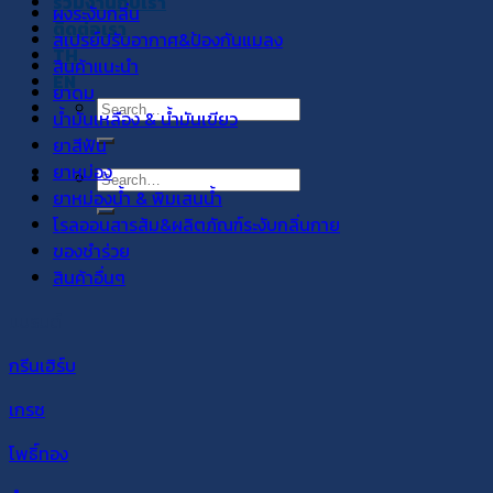
ร่วมงานกับเรา
ผงระงับกลิ่น
ติดต่อเรา
สเปรย์ปรับอากาศ&ป้องกันแมลง
TH
สินค้าแนะนำ
EN
ยาดม
Search
น้ำมันเหลือง & น้ำมันเขียว
for:
ยาสีฟัน
ยาหม่อง
Search
ยาหม่องน้ำ & พิมเสนน้ำ
for:
โรลออนสารส้ม&ผลิตภัณฑ์ระงับกลิ่นกาย
ของชำร่วย
สินค้าอื่นๆ
แบรนด์
กรีนเฮิร์บ
เกรซ
โพธิ์ทอง