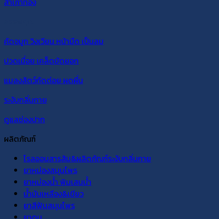
สำเภาทอง
สรรพคุณ
คัดจมูก วิงเวียน หน้ามืด เป็นลม
ปวดเมื่อย เคล็ดขัดยอก
แมลงสัตว์กัดต่อย ผดผื่น
ระงับกลิ่นกาย
ดูแลช่องปาก
ผลิตภัณฑ์
โรลออนสารส้ม&ผลิตภัณฑ์ระงับกลิ่นกาย
ยาหม่องสมุนไพร
ยาหม่องน้ำ พิมเสนน้ำ
น้ำมันเหลือง&เขียว
ยาสีฟันสมุนไพร
ยาดม