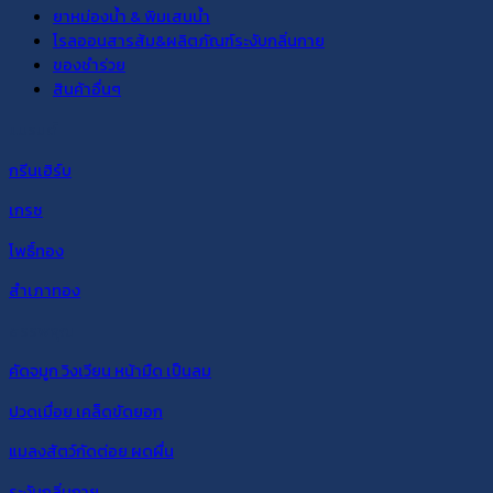
ยาหม่องน้ำ & พิมเสนน้ำ
โรลออนสารส้ม&ผลิตภัณฑ์ระงับกลิ่นกาย
ของชำร่วย
สินค้าอื่นๆ
แบรนด์
กรีนเฮิร์บ
เกรซ
โพธิ์ทอง
สำเภาทอง
สรรพคุณ
คัดจมูก วิงเวียน หน้ามืด เป็นลม
ปวดเมื่อย เคล็ดขัดยอก
แมลงสัตว์กัดต่อย ผดผื่น
ระงับกลิ่นกาย