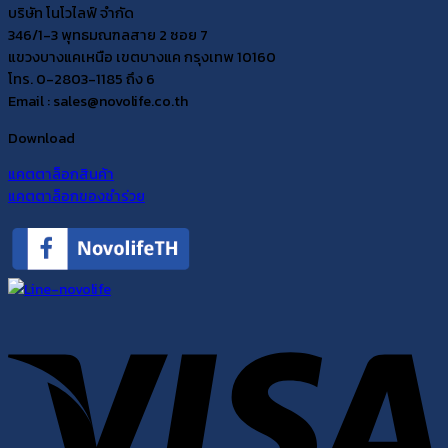
บริษัท โนโวไลฟ์ จำกัด
346/1-3 พุทธมณฑลสาย 2 ซอย 7
แขวงบางแคเหนือ เขตบางแค กรุงเทพ 10160
โทร. 0-2803-1185 ถึง 6
Email : sales@novolife.co.th
Download
แคตตาล็อกสินค้า
แคตตาล็อกของชำร่วย