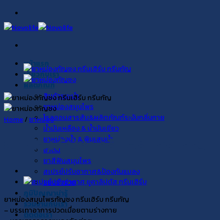
Skip
to
content
หน้าแรก
เกี่ยวกับเรา
ผลิตภัณฑ์
สินค้าแนะนำ
ยาหม่องสมุนไพร
โรลออนสารส้ม&ผลิตภัณฑ์ระงับกลิ่นกาย
Home
/
ยาหม่อง
น้ำมันเหลือง & น้ำมันเขียว
ยาหม่องน้ำ & พิมเสนน้ำ
ยาหม่องกัญชง กรีนเฮิร์บ กรีนกัญ
ยาดม
ยาสีฟันสมุนไพร
สเปรย์ปรับอากาศ&ป้องกันแมลง
ของชำร่วย
ภูมิปัญญาน่ารู้
ยาหม่องสมุนไพรกัญชง กรีนเฮิร์บ กรีนกัญ
ร่วมงานกับเรา
– บรรเทาอาการปวดเมื่อยตามร่างกาย
ติดต่อเรา