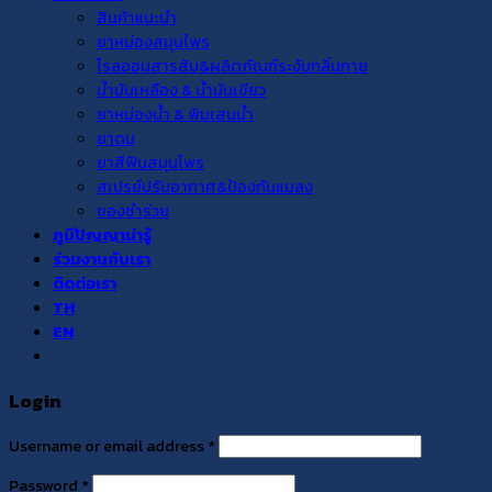
สินค้าแนะนำ
ยาหม่องสมุนไพร
โรลออนสารส้ม&ผลิตภัณฑ์ระงับกลิ่นกาย
น้ำมันเหลือง & น้ำมันเขียว
ยาหม่องน้ำ & พิมเสนน้ำ
ยาดม
ยาสีฟันสมุนไพร
สเปรย์ปรับอากาศ&ป้องกันแมลง
ของชำร่วย
ภูมิปัญญาน่ารู้
ร่วมงานกับเรา
ติดต่อเรา
TH
EN
Login
Username or email address
*
Password
*