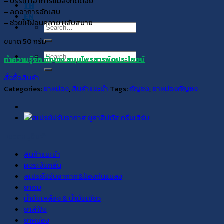
– บรรเทาอาการแมลงกัดต่อย
TH
– ลดอาการอักเสบ
EN
– ช่วยให้ผ่อนคลาย หลับสบาย
Search
for:
ขนาด 50 กรัม
Search
ทำความรู้จัก กัญชง สมุนไพรสารพัดประโยชน์
for:
สั่งซื้อสินค้า
Categories:
ยาหม่อง
,
สินค้าแนะนำ
Tags:
กัญชง
,
ยาหม่องกัญชง
หมวดหมู่สินค้า
สินค้าแนะนำ
ผงระงับกลิ่น
สเปรย์ปรับอากาศ&ป้องกันแมลง
ยาดม
น้ำมันเหลือง & น้ำมันเขียว
ยาสีฟัน
ยาหม่อง