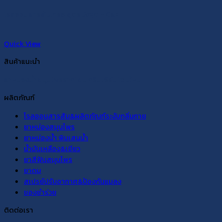
โรลออนสารส้มเกรซ สูตรมังคุด + C&E
Quick View
สินค้าแนะนำ
ยาหม่องน้ำสมุนไพรรากโสม กรีนเฮิร์บ โฉมใหม่!
ผลิตภัณฑ์
โรลออนสารส้ม&ผลิตภัณฑ์ระงับกลิ่นกาย
ยาหม่องสมุนไพร
ยาหม่องน้ำ พิมเสนน้ำ
น้ำมันเหลือง&เขียว
ยาสีฟันสมุนไพร
ยาดม
สเปรย์ปรับอากาศ&ป้องกันแมลง
ของชำร่วย
ติดต่อเรา