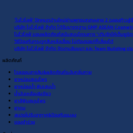
บทความ
‘โนโวไลฟ์’ ปักหมุดบ้านใหม่ย่านพุทธมณฑลสาย 2 ฉลองก้าวสู่ปีที
บริษัท โนโวไลฟ์ จำกัด ได้รับมาตรฐาน GMP ASEAN Cosmeti
โนโวไลฟ์ มอบผลิตภัณฑ์สนับสนุนโครงการ “เติมรักให้เต็มยูนิต ต
วิธีป้องกันกระดูกสันหลังเสื่อม ไม่ต้องรอแก่ก็เสี่ยงได้
บริษัท โนโวไลฟ์ จำกัด จัดงานสัมมนา และ Team Building ประ
ผลิตภัณฑ์
โรลออนสารส้ม&ผลิตภัณฑ์ระงับกลิ่นกาย
ยาหม่องสมุนไพร
ยาหม่องน้ำ พิมเสนน้ำ
น้ำมันเหลือง&เขียว
ยาสีฟันสมุนไพร
ยาดม
สเปรย์ปรับอากาศ&ป้องกันแมลง
ของชำร่วย