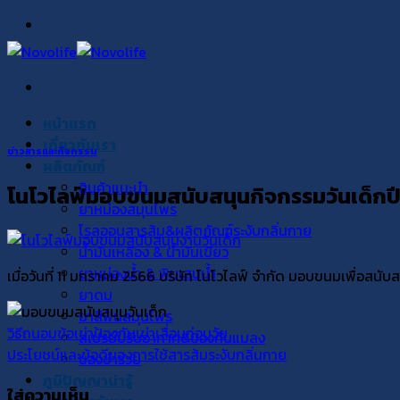
Skip
to
content
หน้าแรก
เกี่ยวกับเรา
ข่าวสารและกิจกรรม
ผลิตภัณฑ์
สินค้าแนะนำ
โนโวไลฟ์มอบขนมสนับสนุนกิจกรรมวันเด็กป
ยาหม่องสมุนไพร
โรลออนสารส้ม&ผลิตภัณฑ์ระงับกลิ่นกาย
น้ำมันเหลือง & น้ำมันเขียว
ยาหม่องน้ำ & พิมเสนน้ำ
เมื่อวันที่ 11 มกราคม 2566 บริษัท โนโวไลฟ์ จำกัด มอบขนมเพื่อสนับ
ยาดม
ยาสีฟันสมุนไพร
วิธีถนอมข้อเข่าป้องกันเข่าเสื่อมก่อนวัย
สเปรย์ปรับอากาศ&ป้องกันแมลง
ประโยชน์และข้อดีของการใช้สารส้มระงับกลิ่นกาย
ของชำร่วย
ภูมิปัญญาน่ารู้
ใส่ความเห็น