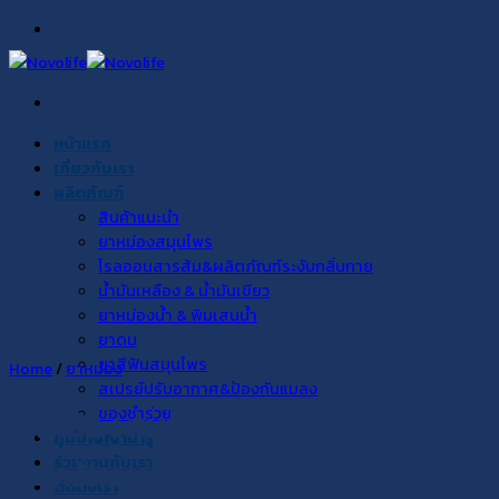
Skip
to
content
หน้าแรก
เกี่ยวกับเรา
ผลิตภัณฑ์
สินค้าแนะนำ
ยาหม่องสมุนไพร
โรลออนสารส้ม&ผลิตภัณฑ์ระงับกลิ่นกาย
น้ำมันเหลือง & น้ำมันเขียว
ยาหม่องน้ำ & พิมเสนน้ำ
ยาดม
ยาสีฟันสมุนไพร
Home
/
ยาหม่อง
สเปรย์ปรับอากาศ&ป้องกันแมลง
ของชำร่วย
ยาหม่องสมุนไพร กรีนเฮิร์บ สูตร
ภูมิปัญญาน่ารู้
ร่วมงานกับเรา
ตะไคร้หอม
ติดต่อเรา