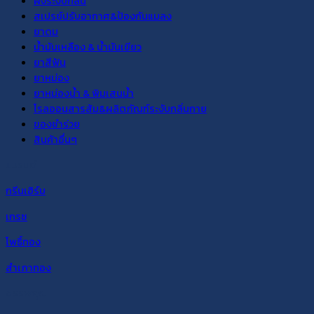
ผงระงับกลิ่น
สเปรย์ปรับอากาศ&ป้องกันแมลง
ยาดม
น้ำมันเหลือง & น้ำมันเขียว
ยาสีฟัน
ยาหม่อง
ยาหม่องน้ำ & พิมเสนน้ำ
โรลออนสารส้ม&ผลิตภัณฑ์ระงับกลิ่นกาย
ของชำร่วย
สินค้าอื่นๆ
แบรนด์
กรีนเฮิร์บ
เกรซ
โพธิ์ทอง
สำเภาทอง
สรรพคุณ