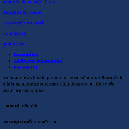
คัดจมูก วิงเวียน หน้ามืด เป็นลม
ปวดเมื่อย เคล็ดขัดยอก
แมลงสัตว์กัดต่อย ผดผื่น
ระงับกลิ่นกาย
ดูแลช่องปาก
Description
Additional information
Reviews (0)
ยาหม่องสมุนไพร ป้องกันยุง และแมลงรบกวน กลิ่นหอมสดชื่นจากน้ำมัน
ตะไคร้หอม เมนทอล อ่อนโยนต่อผิว ไม่เหนียวเหนอะหนะ ใช้นวดเพื่อ
บรรเทาอาการปวดเมื่อย
แบรนด์
กรีนเฮิร์บ
สรรพคุณ
ผดผื่น แมลงกัดต่อย