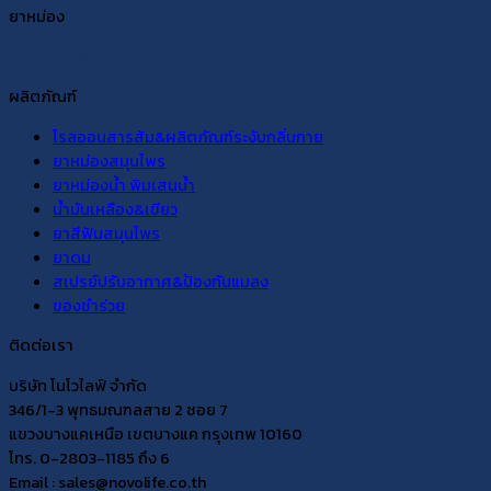
ยาหม่อง
ยาหม่องโพธิ์ทอง
ผลิตภัณฑ์
โรลออนสารส้ม&ผลิตภัณฑ์ระงับกลิ่นกาย
ยาหม่องสมุนไพร
ยาหม่องน้ำ พิมเสนน้ำ
น้ำมันเหลือง&เขียว
ยาสีฟันสมุนไพร
ยาดม
สเปรย์ปรับอากาศ&ป้องกันแมลง
ของชำร่วย
ติดต่อเรา
บริษัท โนโวไลฟ์ จำกัด
346/1-3 พุทธมณฑลสาย 2 ซอย 7
แขวงบางแคเหนือ เขตบางแค กรุงเทพ 10160
โทร. 0-2803-1185 ถึง 6
Email : sales@novolife.co.th